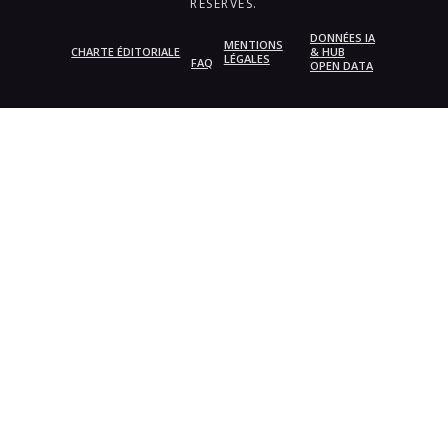
RÉSERVÉS.
DONNÉES IA
MENTIONS
CHARTE ÉDITORIALE
& HUB
LÉGALES
FAQ
OPEN DATA
{{playListTitle}}
pause
play
{{ index + 1 }}
{{ track.track_title }}
{{
track.album_title }}
{{ track.lenght }}
{{getSVG(store.sr_icon_file)}}
{{button.podcast_button_name}}