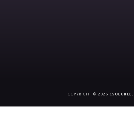
COPYRIGHT © 2026
CSOLUBLE
{{playListTitle}}
pause
play