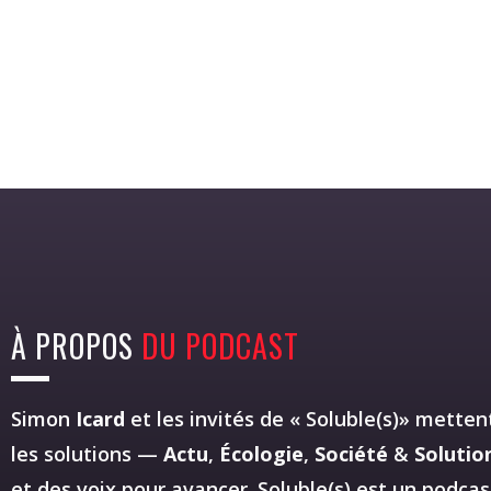
À PROPOS
DU PODCAST
Simon
Icard
et les invités de « Soluble(s)» mettent
les solutions —
Actu
,
Écologie
,
Société
&
Solutio
et des voix pour avancer. Soluble(s) est un podca