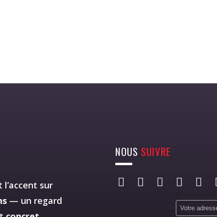
NOUS
SUIVRE
 l’accent sur
Adresse email*
ns
— un regard
st
concret
,