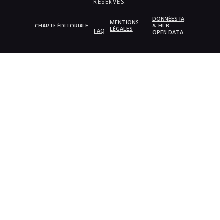
RÉSERVÉS.
DONNÉES IA
MENTIONS
CHARTE ÉDITORIALE
& HUB
LÉGALES
FAQ
OPEN DATA
{{playListTitle}}
pause
play
{{ index + 1 }}
{{ track.track_title }}
{{
track.album_title }}
{{ track.lenght }}
{{getSVG(store.sr_icon_file)}}
{{button.podcast_button_name}}