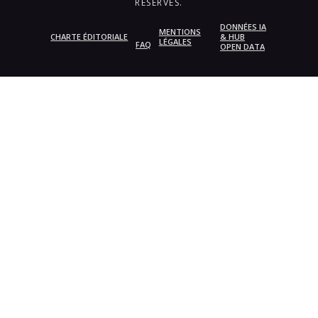
RÉSERVÉS.
DONNÉES IA
MENTIONS
CHARTE ÉDITORIALE
& HUB
LÉGALES
FAQ
OPEN DATA
{{playListTitle}}
pause
play
{{ index + 1 }}
{{ track.track_title }}
{{
track.album_title }}
{{ track.lenght }}
{{getSVG(store.sr_icon_file)}}
{{button.podcast_button_name}}