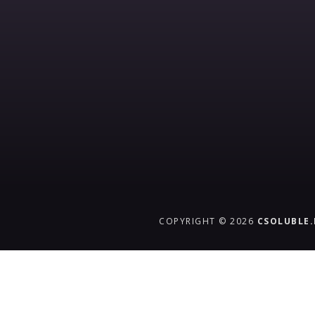
COPYRIGHT © 2026
CSOLUBLE
{{playListTitle}}
pause
play