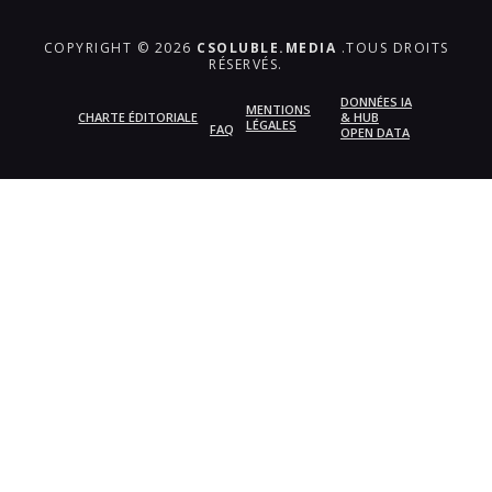
COPYRIGHT © 2026
CSOLUBLE.MEDIA
.TOUS DROITS
RÉSERVÉS.
DONNÉES IA
MENTIONS
CHARTE ÉDITORIALE
& HUB
LÉGALES
FAQ
OPEN DATA
{{playListTitle}}
pause
play
{{ index + 1 }}
{{ track.track_title }}
{{
track.album_title }}
{{ track.lenght }}
{{getSVG(store.sr_icon_file)}}
{{button.podcast_button_name}}