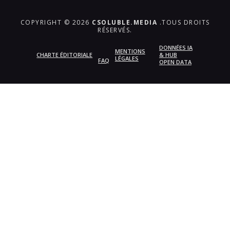
COPYRIGHT © 2026
CSOLUBLE.MEDIA
.TOUS DROITS
RÉSERVÉS.
DONNÉES IA
MENTIONS
CHARTE ÉDITORIALE
& HUB
LÉGALES
FAQ
OPEN DATA
{{playListTitle}}
pause
play
{{ index + 1 }}
{{ track.track_title }}
{{
track.album_title }}
{{ track.lenght }}
{{getSVG(store.sr_icon_file)}}
{{button.podcast_button_name}}