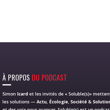
À PROPOS
DU PODCAST
Simon
Icard
et les invités de « Soluble(s)» mettent
les solutions —
Actu
,
Écologie
,
Société
&
Solutio
et des voix pour avancer. Soluble(s) est un podca