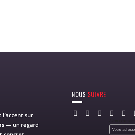
NOUS
SUIVRE
 l’accent sur
Adresse email*
ns
— un regard
st
concret
,