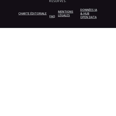
RÉSERVÉS.
DONNÉES IA
MENTIONS
CHARTE ÉDITORIALE
& HUB
LÉGALES
FAQ
OPEN DATA
{{playListTitle}}
pause
play
{{ index + 1 }}
{{ track.track_title }}
{{
track.album_title }}
{{ track.lenght }}
{{getSVG(store.sr_icon_file)}}
{{button.podcast_button_name}}