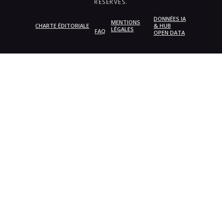
RÉSERVÉS.
DONNÉES IA
MENTIONS
CHARTE ÉDITORIALE
& HUB
LÉGALES
FAQ
OPEN DATA
{{playListTitle}}
pause
play
{{ index + 1 }}
{{ track.track_title }}
{{
track.album_title }}
{{ track.lenght }}
{{getSVG(store.sr_icon_file)}}
{{button.podcast_button_name}}