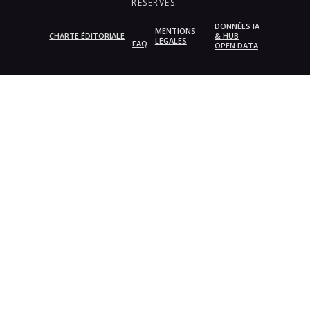
RÉSERVÉS.
DONNÉES IA
MENTIONS
CHARTE ÉDITORIALE
& HUB
LÉGALES
FAQ
OPEN DATA
{{playListTitle}}
pause
play
{{ index + 1 }}
{{ track.track_title }}
{{
track.album_title }}
{{ track.lenght }}
{{getSVG(store.sr_icon_file)}}
{{button.podcast_button_name}}