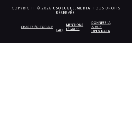
COPYRIGHT © 2026
CSOLUBLE.MEDIA
.TOUS DROITS
RÉSERVÉS.
DONNÉES IA
MENTIONS
CHARTE ÉDITORIALE
& HUB
LÉGALES
FAQ
OPEN DATA
{{playListTitle}}
pause
play
{{ index + 1 }}
{{ track.track_title }}
{{
track.album_title }}
{{ track.lenght }}
{{getSVG(store.sr_icon_file)}}
{{button.podcast_button_name}}