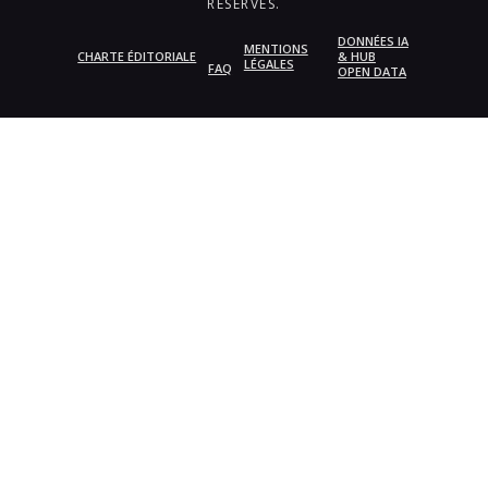
RÉSERVÉS.
DONNÉES IA
MENTIONS
CHARTE ÉDITORIALE
& HUB
LÉGALES
FAQ
OPEN DATA
{{playListTitle}}
pause
play
{{ index + 1 }}
{{ track.track_title }}
{{
track.album_title }}
{{ track.lenght }}
{{getSVG(store.sr_icon_file)}}
{{button.podcast_button_name}}