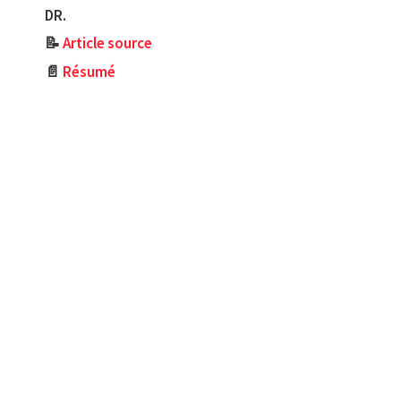
DR.
📝
Article source
📄
Résumé