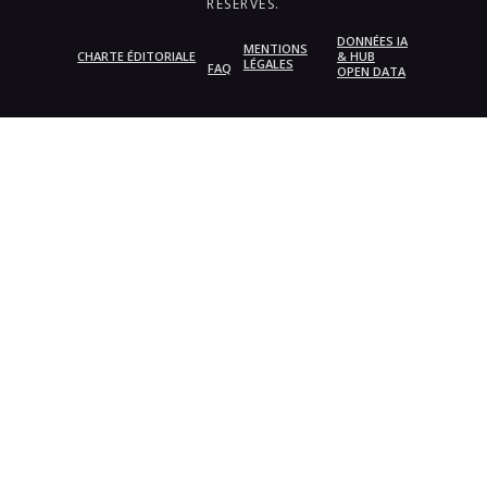
RÉSERVÉS.
DONNÉES IA
MENTIONS
CHARTE ÉDITORIALE
& HUB
LÉGALES
FAQ
OPEN DATA
{{playListTitle}}
pause
play
{{ index + 1 }}
{{ track.track_title }}
{{
track.album_title }}
{{ track.lenght }}
{{getSVG(store.sr_icon_file)}}
{{button.podcast_button_name}}