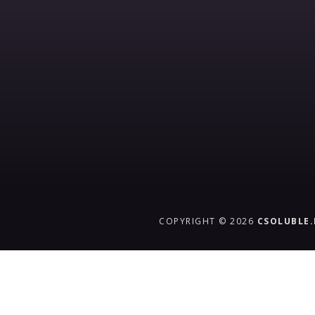
COPYRIGHT © 2026
CSOLUBLE
{{playListTitle}}
pause
play