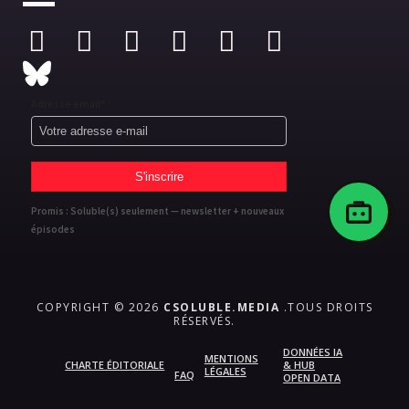
Adresse email*
Promis : Soluble(s) seulement — newsletter + nouveaux
épisodes
COPYRIGHT © 2026
CSOLUBLE.MEDIA
.TOUS DROITS
RÉSERVÉS.
DONNÉES IA
MENTIONS
CHARTE ÉDITORIALE
& HUB
LÉGALES
FAQ
OPEN DATA