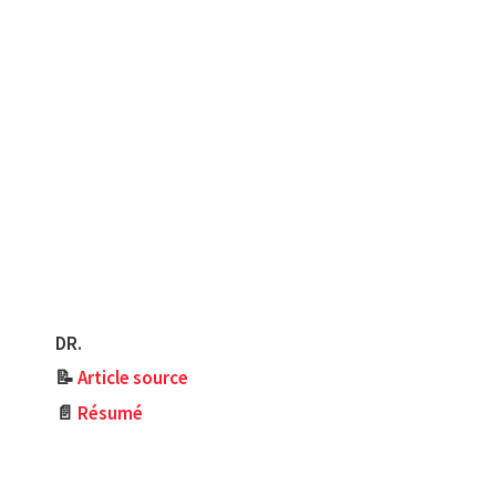
DR.
📝
Article source
📄
Résumé