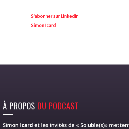
S’abonner sur LinkedIn
Simon Icard
À PROPOS
DU PODCAST
Simon
Icard
et les invités de « Soluble(s)» mettent