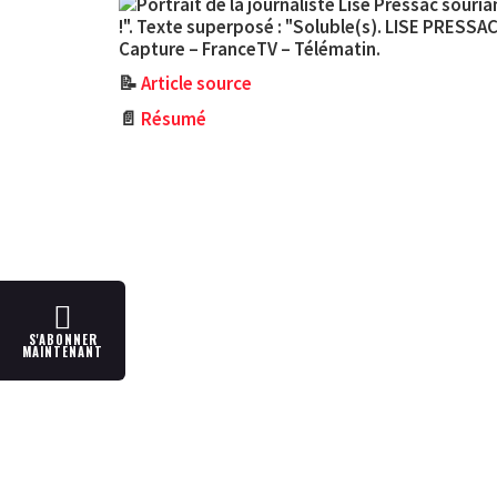
Capture – FranceTV – Télématin.
📝
Article source
📄
Résumé
S'ABONNER
MAINTENANT