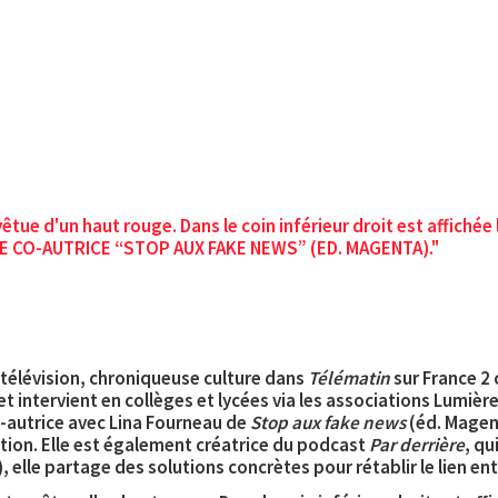
📩 Fiche d’épisode
À propos
t télévision, chroniqueuse culture dans
Télématin
sur France 2 
t intervient en collèges et lycées via les associations Lumière
o-autrice avec Lina Fourneau de
Stop aux fake news
(éd. Magent
tion. Elle est également créatrice du podcast
Par derrière
, q
 elle partage des solutions concrètes pour rétablir le lien ent