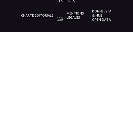
RÉSERVÉS.
DONNÉES IA
MENTIONS
CHARTE ÉDITORIALE
& HUB
LÉGALES
FAQ
OPEN DATA
{{playListTitle}}
pause
play
{{ index + 1 }}
{{ track.track_title }}
{{
track.album_title }}
{{ track.lenght }}
{{getSVG(store.sr_icon_file)}}
{{button.podcast_button_name}}