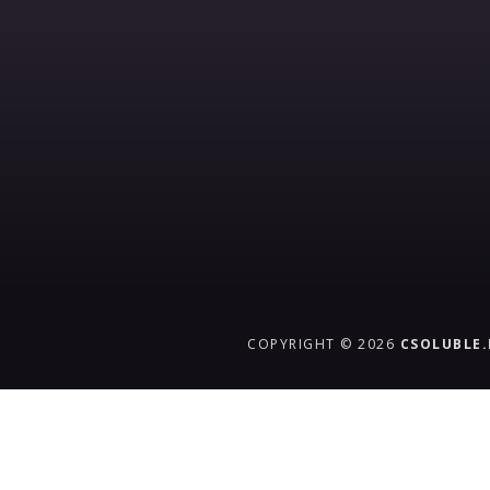
COPYRIGHT © 2026
CSOLUBLE
{{playListTitle}}
pause
play