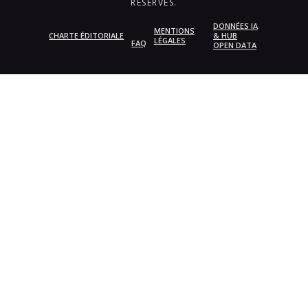
RÉSERVÉS.
DONNÉES IA
MENTIONS
CHARTE ÉDITORIALE
& HUB
LÉGALES
FAQ
OPEN DATA
{{playListTitle}}
pause
play
{{ index + 1 }}
{{ track.track_title }}
{{
track.album_title }}
{{ track.lenght }}
{{getSVG(store.sr_icon_file)}}
{{button.podcast_button_name}}