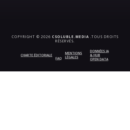
COPYRIGHT © 2026
CSOLUBLE.MEDIA
.TOUS DROITS
RÉSERVÉS.
DONNÉES IA
MENTIONS
CHARTE ÉDITORIALE
& HUB
LÉGALES
FAQ
OPEN DATA
{{playListTitle}}
pause
play
{{ index + 1 }}
{{ track.track_title }}
{{