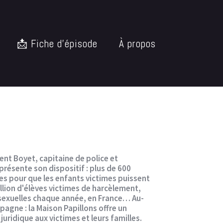
📩 Fiche d’épisode
À propos
urent Boyet, capitaine de police et
présente son dispositif : plus de 600
les pour que les enfants victimes puissent
llion d'élèves victimes de harcèlement,
 sexuelles chaque année, en France… Au-
agne : la Maison Papillons offre un
uridique aux victimes et leurs familles.