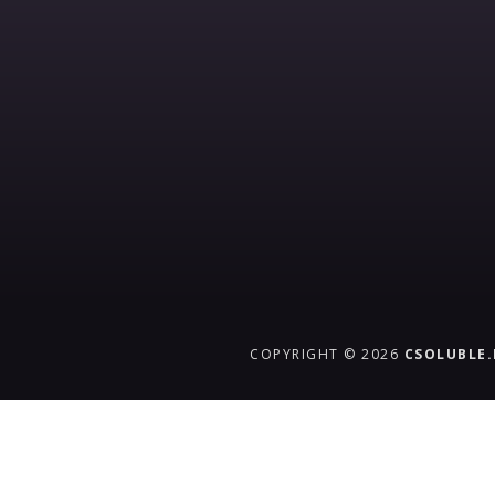
COPYRIGHT © 2026
CSOLUBLE
{{playListTitle}}
pause
play