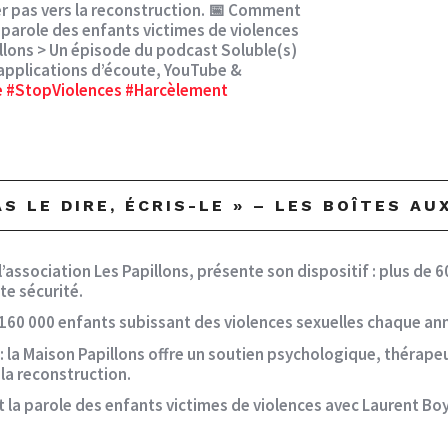
ier pas vers la reconstruction. 📅 Comment
la parole des enfants victimes de violences
illons > Un épisode du podcast Soluble(s)
 applications d’écoute, YouTube &
e
#StopViolences
#Harcèlement
PAS LE DIRE, ÉCRIS-LE » – LES BOÎTES A
’association Les Papillons, présente son dispositif : plus de 6
te sécurité.
, 160 000 enfants subissant des violences sexuelles chaque a
la Maison Papillons offre un soutien psychologique, thérapeuti
 la reconstruction.
t la parole des enfants victimes de violences avec Laurent Boy