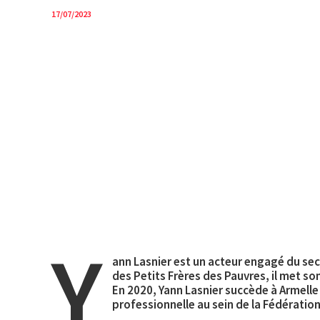
17/07/2023
Accueil
Épisodes
Explorer
IA
Y
ann Lasnier est un acteur engagé du se
des Petits Frères des Pauvres, il met son
En 2020, Yann Lasnier succède à Armelle 
professionnelle au sein de la Fédératio