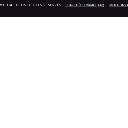
.MEDIA
.TOUS DROITS RÉSERVÉS.
CHARTE ÉDITORIALE
FAQ
MENTIONS 
bum_title }}
{{ track.lenght }}