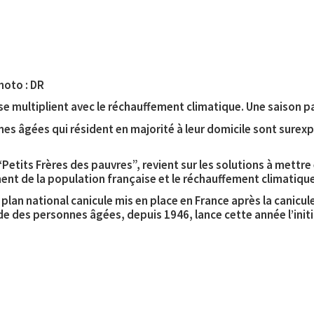
hoto : DR
e multiplient avec le réchauffement climatique. Une saison pa
nes âgées qui résident en majorité à leur domicile sont surexp
“Petits Frères des pauvres”, revient sur les solutions à mett
sement de la population française et le réchauffement climatiqu
e plan national canicule mis en place en France après la canicul
tude des personnes âgées, depuis 1946, lance cette année l’init