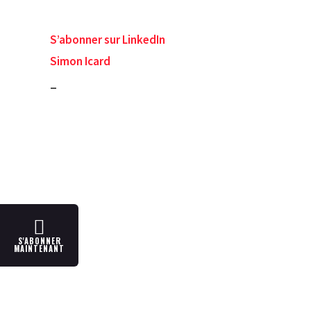
S’abonner sur LinkedIn
Simon Icard
_
S'ABONNER
MAINTENANT