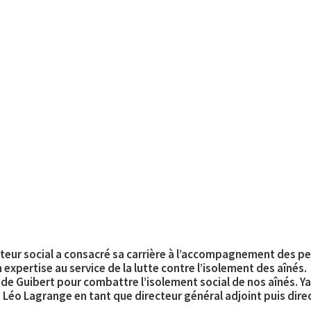
📩 Fiche d’épisode
À propos
cteur social a consacré sa carrière à l’accompagnement des p
 expertise au service de la lutte contre l’isolement des aînés.
de Guibert pour combattre l’isolement social de nos aînés. Yann
n Léo Lagrange en tant que directeur général adjoint puis dire