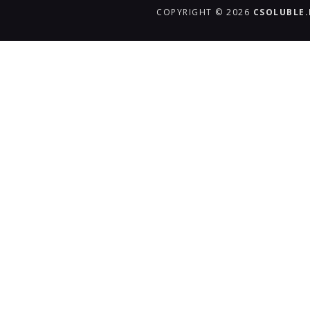
COPYRIGHT © 2026
CSOLUBLE
{{playListTitle}}
pause
play
{{ index + 1 }}
{{ track.track_title }}
{{ track.al
{{getSVG(store.sr_icon_file)}}
{{button.podcast_button_name}}