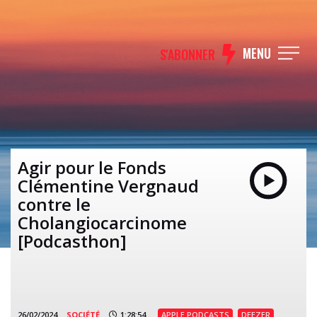
MENU
S'ABONNER
Agir pour le Fonds
Clémentine Vergnaud
contre le
Cholangiocarcinome
[Podcasthon]
26/02/2024
SOCIÉTÉ
1:28:54
APPLE PODCASTS
DEEZER