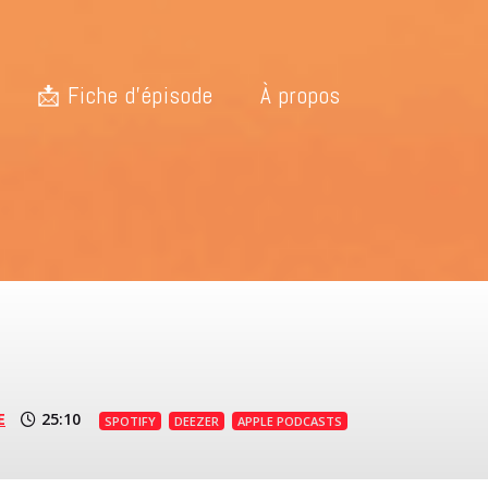
📩 Fiche d’épisode
À propos
E
25:10
SPOTIFY
DEEZER
APPLE PODCASTS