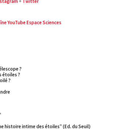
nstagram
+
Twitter
haîne YouTube Espace Sciences
télescope ?
s étoiles ?
oilé ?
endre
”
e histoire intime des étoiles” (Ed. du Seuil)