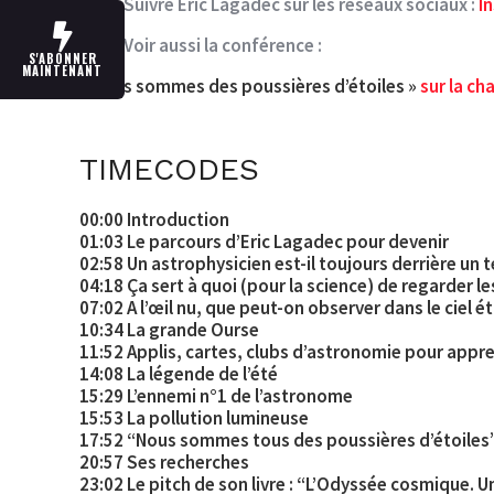
Suivre Eric Lagadec sur les réseaux sociaux :
I
Voir aussi la conférence :
S'ABONNER
MAINTENANT
« Nous sommes des poussières d’étoiles »
sur la c
TIMECODES
00:00 Introduction
01:03 Le parcours d’Eric Lagadec pour devenir
02:58 Un astrophysicien est-il toujours derrière un 
04:18 Ça sert à quoi (pour la science) de regarder le
07:02 A l’œil nu, que peut-on observer dans le ciel ét
10:34 La grande Ourse
11:52 Applis, cartes, clubs d’astronomie pour appr
14:08 La légende de l’été
15:29 L’ennemi n°1 de l’astronome
15:53 La pollution lumineuse
17:52 “Nous sommes tous des poussières d’étoiles
20:57 Ses recherches
23:02 Le pitch de son livre : “L’Odyssée cosmique. Un