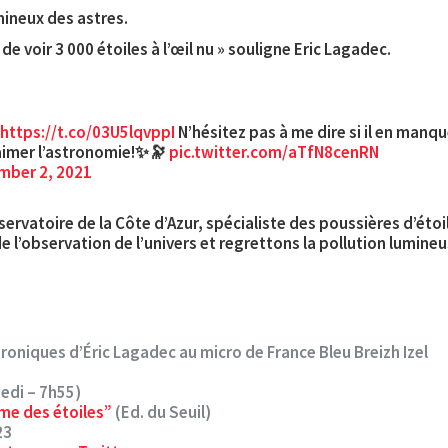
mineux des astres.
 voir 3 000 étoiles à l’œil nu » souligne Eric Lagadec.
https://t.co/03U5lqvppI
N’hésitez pas à me dire si il en manq
aimer l’astronomie!✨🔭
pic.twitter.com/aTfN8cenRN
mber 2, 2021
ervatoire de la Côte d’Azur, spécialiste des poussières d’étoile
de l’observation de l’univers et regrettons la pollution lumine
hroniques d’Éric Lagadec au micro de France Bleu Breizh Izel
edi – 7h55)
ime des étoiles”
(Ed. du Seuil)
23