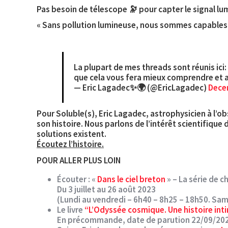
Pas besoin de télescope 🔭 pour capter le signal lu
« Sans pollution lumineuse, nous sommes capables de
La plupart de mes threads sont réunis ici:
que cela vous fera mieux comprendre et 
— Eric Lagadec✨🌍 (@EricLagadec)
Dece
Pour Soluble(s), Eric Lagadec, astrophysicien à l’obs
son histoire. Nous parlons de l’intérêt scientifique 
solutions existent.
Écoutez l’histoire.
POUR ALLER PLUS LOIN
Écouter : «
Dans le ciel breton
» – La série de c
Du 3 juillet au 26 août 2023
(Lundi au vendredi – 6h40 – 8h25 – 18h50. Sam
Le livre
“L’Odyssée cosmique. Une histoire int
En précommande, date de parution 22/09/20