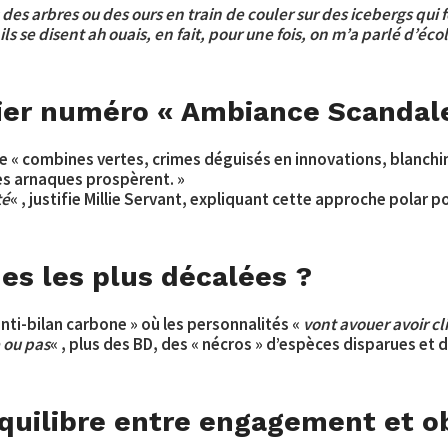
c des arbres ou des ours en train de couler sur des icebergs qui
 se disent ah ouais, en fait, pour une fois, on m’a parlé d’écolo
nier numéro « Ambiance Scandale
re « combines vertes, crimes déguisés en innovations, blanchim
les arnaques prospèrent. »
té
« , justifie Millie Servant, expliquant cette approche polar 
ues les plus décalées ?
l’anti-bilan carbone » où les personnalités «
vont avouer avoir cl
e ou pas
« , plus des BD, des « nécros » d’espèces disparues et 
uilibre entre engagement et obj