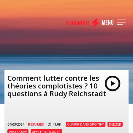
MENU
S'ABONNER
Comment lutter contre les
théories complotistes ? 10
questions à Rudy Reichstadt
04/03/2024
RÉSUMÉS
41:08
OUVRIR DANS SPOTIFY
DEEZER
WHATSAPP
APPLE PODCASTS