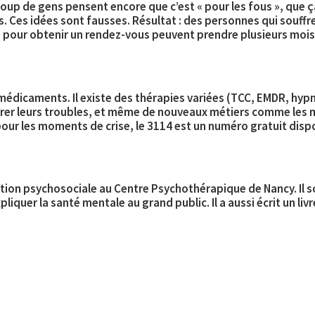
up de gens pensent encore que c’est « pour les fous », que ça 
 Ces idées sont fausses. Résultat : des personnes qui souf
ais pour obtenir un rendez-vous peuvent prendre plusieurs mois
 médicaments. Il existe des thérapies variées (TCC, EMDR, 
rer leurs troubles, et même de nouveaux métiers comme les
m
pour les moments de crise, le
3114
est un numéro gratuit disp
tation psychosociale au Centre Psychothérapique de Nancy. Il 
liquer la santé mentale au grand public. Il a aussi écrit un livr