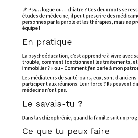
📌
Psy… logue ou… chiatre ?
Ces deux mots se ress
études de médecine, il peut prescrire des médicam
personnes par la parole et les thérapies, mais ne pr
équipe !
En pratique
La
psychoéducation
, c’est apprendre à vivre avec 
trouble, comment fonctionnent les traitements, et
immobilier ? » ou « Comment j’en parle à mon patron
Les
médiateurs de santé-pairs
, eux, sont d’anciens
participent aux réunions. Leur force ? Ils peuvent di
médecins n’ont pas.
Le savais-tu ?
Dans la schizophrénie, quand la famille suit un pr
Ce que tu peux faire