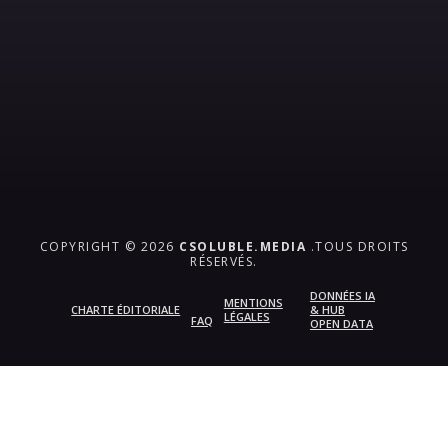
COPYRIGHT © 2026
CSOLUBLE.MEDIA
.TOUS DROITS
RÉSERVÉS.
DONNÉES IA
MENTIONS
CHARTE ÉDITORIALE
& HUB
LÉGALES
FAQ
OPEN DATA
{{playListTitle}}