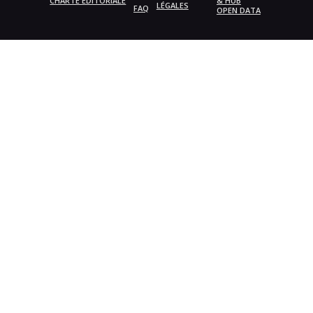
CHARTE ÉDITORIALE
& HUB
LÉGALES
FAQ
OPEN DATA
{{playListTitle}}
pause
play
{{ index + 1 }}
{{ track.track_title }}
{{
track.album_title }}
{{ track.lenght }}
{{getSVG(store.sr_icon_file)}}
{{button.podcast_button_name}}