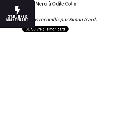
09:41 Merci à Odile Colin !
Fin
S'ABONNER
Propos recueillis par Simon Icard.
MAINTENANT