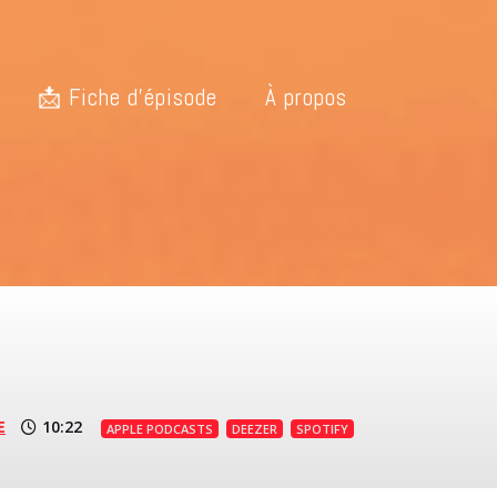
📩 Fiche d’épisode
À propos
E
10:22
APPLE PODCASTS
DEEZER
SPOTIFY