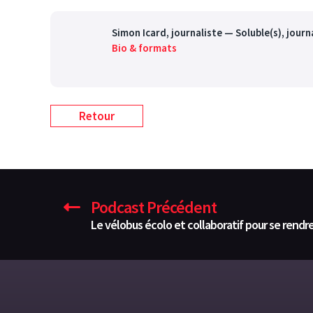
Simon Icard
, journaliste — Soluble(s), jour
Bio & formats
Retour
Podcast Précédent
Le vélobus écolo et collaboratif pour se rendre