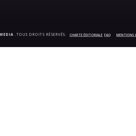
.MEDIA
.TOUS DROITS RÉSERVÉS.
CHARTE ÉDITORIALE
FAQ
MENTIONS 
bum_title }}
{{ track.lenght }}