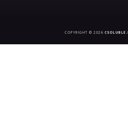
COPYRIGHT © 2026
CSOLUBLE
{{playListTitle}}
pause
play
{{ index + 1 }}
{{ track.track_title }}
{{ track.al
{{getSVG(store.sr_icon_file)}}
{{button.podcast_button_name}}