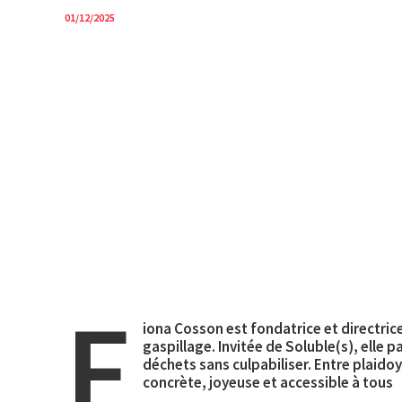
01/12/2025
Accueil
Épisodes
Explorer
IA
F
iona Cosson est fondatrice et directri
gaspillage. Invitée de Soluble(s), elle p
déchets sans culpabiliser. Entre plaido
concrète, joyeuse et accessible à tous