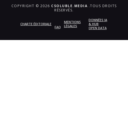
COPYRIGHT © 2026
CSOLUBLE.MEDIA
.TOUS DROITS
RÉSERVÉS.
DONNÉES IA
MENTIONS
CHARTE ÉDITORIALE
& HUB
LÉGALES
FAQ
OPEN DATA
{{playListTitle}}
pause
play
{{ index + 1 }}
{{ track.track_title }}
{{
track.album_title }}
{{ track.lenght }}
{{getSVG(store.sr_icon_file)}}
{{button.podcast_button_name}}