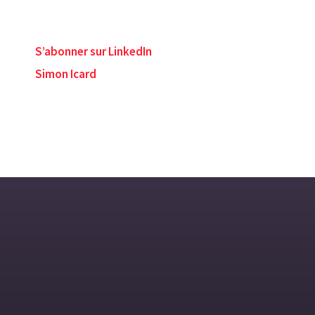
S’abonner sur LinkedIn
Simon Icard