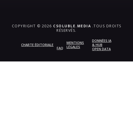
COPYRIGHT © 2026
CSOLUBLE.MEDIA
.TOUS DROITS
RÉSERVÉS.
DONNÉES IA
MENTIONS
CHARTE ÉDITORIALE
& HUB
LÉGALES
FAQ
OPEN DATA
{{playListTitle}}
pause
play
{{ index + 1 }}
{{ track.track_title }}
{{
track.album_title }}
{{ track.lenght }}
{{getSVG(store.sr_icon_file)}}
{{button.podcast_button_name}}