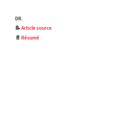
DR.
📝
Article source
📄
Résumé