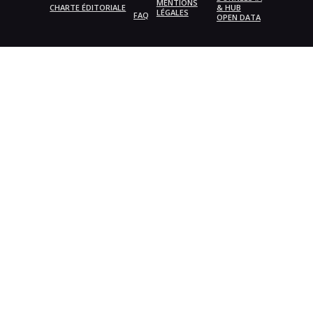
MENTIONS
CHARTE ÉDITORIALE
& HUB
LÉGALES
FAQ
OPEN DATA
{{playListTitle}}
pause
play
{{ index + 1 }}
{{ track.track_title }}
{{
track.album_title }}
{{ track.lenght }}
{{getSVG(store.sr_icon_file)}}
{{button.podcast_button_name}}