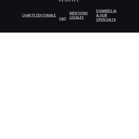
RÉSERVÉS.
DONNÉES IA
MENTIONS
CHARTE ÉDITORIALE
& HUB
LÉGALES
FAQ
OPEN DATA
{{playListTitle}}
pause
play
{{ index + 1 }}
{{ track.track_title }}
{{
track.album_title }}
{{ track.lenght }}
{{getSVG(store.sr_icon_file)}}
{{button.podcast_button_name}}