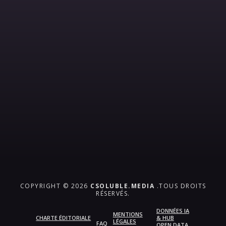
COPYRIGHT © 2026
CSOLUBLE.MEDIA
.TOUS DROITS
RÉSERVÉS.
DONNÉES IA
MENTIONS
CHARTE ÉDITORIALE
& HUB
LÉGALES
FAQ
OPEN DATA