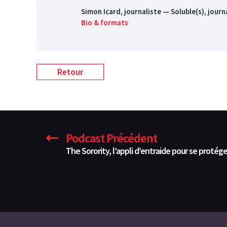
Simon Icard
, journaliste — Soluble(s), jour
Bio & formats
Retour
Podcast Précédent
The Sorority, l’appli d’entraide pour se protég