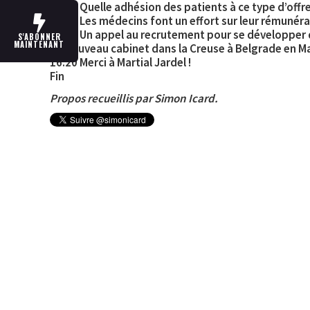
10:30 Quelle adhésion des patients à ce type d’offre
13:07 Les médecins font un effort sur leur rémunér
14:30 Un appel au recrutement pour se développer
S'ABONNER
MAINTENANT
Un nouveau cabinet dans la Creuse à Belgrade en Ma
16:20 Merci à Martial Jardel !
Fin
Propos recueillis par Simon Icard.