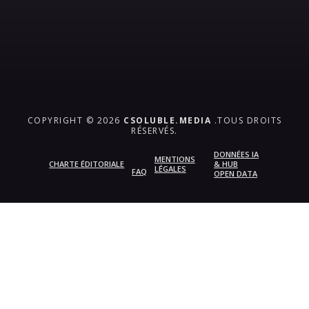
COPYRIGHT © 2026
CSOLUBLE.MEDIA
.TOUS DROITS
RÉSERVÉS.
DONNÉES IA
MENTIONS
CHARTE ÉDITORIALE
& HUB
LÉGALES
FAQ
OPEN DATA
{{playListTitle}}
pause
play
{{ index + 1 }}
{{ track.track_title }}
{{
track.album_title }}
{{ track.lenght }}
{{getSVG(store.sr_icon_file)}}