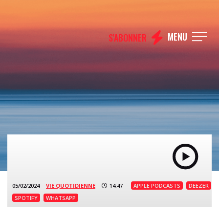
MENU
S'ABONNER
05/02/2024
VIE QUOTIDIENNE
14:47
APPLE PODCASTS
DEEZER
SPOTIFY
WHATSAPP