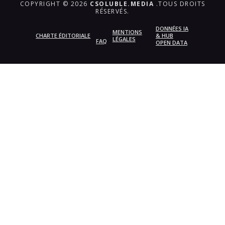
COPYRIGHT © 2026
CSOLUBLE.MEDIA
.TOUS DROITS
RÉSERVÉS.
DONNÉES IA
MENTIONS
CHARTE ÉDITORIALE
& HUB
LÉGALES
FAQ
OPEN DATA
{{playListTitle}}
pause
play
{{ index + 1 }}
{{ track.track_title }}
{{
track.album_title }}
{{ track.lenght }}
{{getSVG(store.sr_icon_file)}}
{{button.podcast_button_name}}