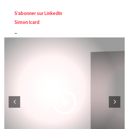
S’abonner sur LinkedIn
Simon Icard
_