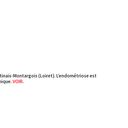
tinais-Montargois (Loiret). L’endométriose est
nique.
VOIR
.