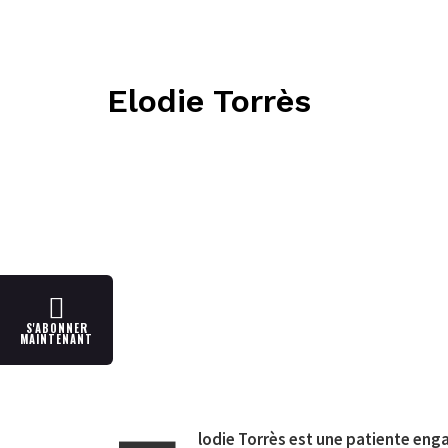
Elodie Torrès
S'ABONNER
MAINTENANT
lodie Torrès est une patiente enga