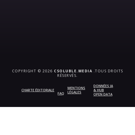
COPYRIGHT © 2026
CSOLUBLE.MEDIA
.TOUS DROITS
RÉSERVÉS.
DONNÉES IA
MENTIONS
CHARTE ÉDITORIALE
& HUB
LÉGALES
FAQ
OPEN DATA
{{playListTitle}}