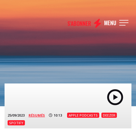
MENU
S'ABONNER
25/09/2023
RÉSUMÉS
10:13
APPLE PODCASTS
DEEZER
SPOTIFY