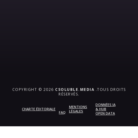
COPYRIGHT © 2026
CSOLUBLE.MEDIA
.TOUS DROITS
RÉSERVÉS.
DONNÉES IA
MENTIONS
CHARTE ÉDITORIALE
& HUB
LÉGALES
FAQ
OPEN DATA
{{playListTitle}}