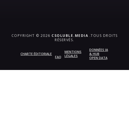
COPYRIGHT © 2026
CSOLUBLE.MEDIA
.TOUS DROITS
RÉSERVÉS.
DONNÉES IA
MENTIONS
CHARTE ÉDITORIALE
& HUB
LÉGALES
FAQ
OPEN DATA
{{playListTitle}}
pause
play
{{ index + 1 }}
{{ track.track_title }}
{{