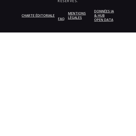
RÉSERVÉS.
DONNÉES IA
MENTIONS
CHARTE ÉDITORIALE
& HUB
LÉGALES
FAQ
OPEN DATA
{{playListTitle}}
pause
play
{{ index + 1 }}
{{ track.track_title }}
{{
track.album_title }}
{{ track.lenght }}
{{getSVG(store.sr_icon_file)}}
{{button.podcast_button_name}}