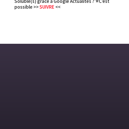
Soluble(s) grâce à Google Actualités ? ⭐C’est
possible >>
SUIVRE
<<