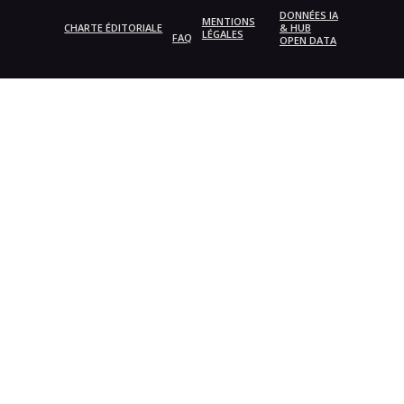
DONNÉES IA
MENTIONS
CHARTE ÉDITORIALE
& HUB
LÉGALES
FAQ
OPEN DATA
{{playListTitle}}
pause
play
{{ index + 1 }}
{{ track.track_title }}
{{
track.album_title }}
{{ track.lenght }}
{{getSVG(store.sr_icon_file)}}
{{button.podcast_button_name}}