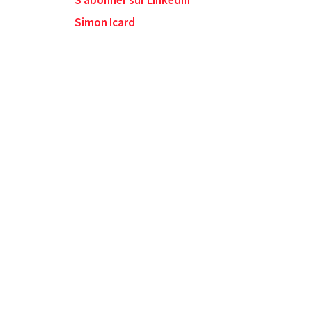
S’abonner sur LinkedIn
Simon Icard